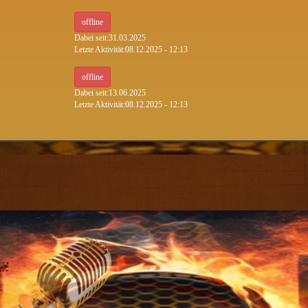
offline
Dabei seit:31.03.2025
Letzte Aktivität:08.12.2025 - 12:13
offline
Dabei seit:13.06.2025
Letzte Aktivität:08.12.2025 - 12:13